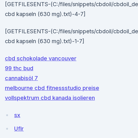
[GETFILESENTS-(C:/files/snippets/cbdoil/cbdoil_de
cbd kapseln (630 mg).txt)-4-7]
[GETFILESENTS-(C:/files/snippets/cbdoil/cbdoil_de
cbd kapseln (630 mg).txt)-1-7]
cbd schokolade vancouver
99 thc bud
cannabisöl 7
melbourne cbd fitnessstudio preise
vollspektrum cbd kanada isolieren
sx
Uflr