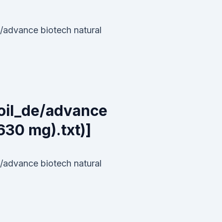
/advance biotech natural
doil_de/advance
630 mg).txt)]
/advance biotech natural