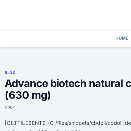
Skip
to
content
HOME
BLOG
Advance biotech natural 
(630 mg)
USER
[GETFILESENTS-(C:/files/snippets/cbdoil/cbdoil_de