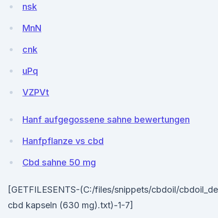
nsk
MnN
cnk
uPq
VZPVt
Hanf aufgegossene sahne bewertungen
Hanfpflanze vs cbd
Cbd sahne 50 mg
[GETFILESENTS-(C:/files/snippets/cbdoil/cbdoil_de
cbd kapseln (630 mg).txt)-1-7]