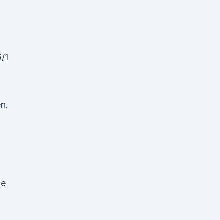
/1
en.
le