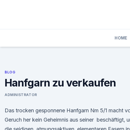
Skip
to
content
HOME
BLOG
Hanfgarn zu verkaufen
ADMINISTRATOR
Das trocken gesponnene Hanfgarn Nm 5/1 macht v
Geruch her kein Geheimnis aus seiner beschäftigt, 
die seidigen, atmungsaktiven, elementaren Fasern in