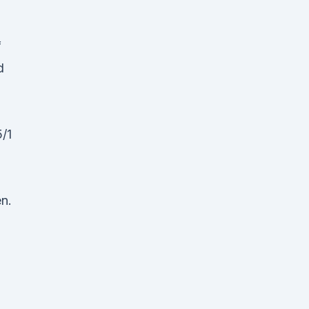
f
d
/1
en.