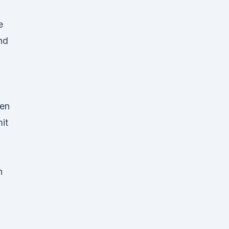
e
nd
fen
it
n